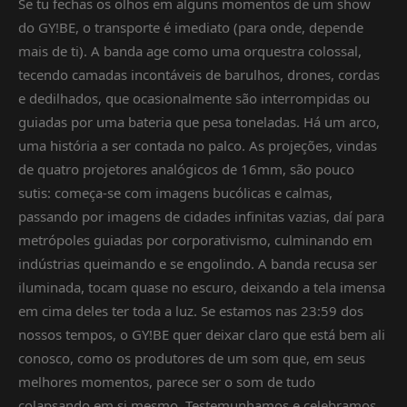
Se tu fechas os olhos em alguns momentos de um show
do GY!BE, o transporte é imediato (para onde, depende
mais de ti). A banda age como uma orquestra colossal,
tecendo camadas incontáveis de barulhos, drones, cordas
e dedilhados, que ocasionalmente são interrompidas ou
guiadas por uma bateria que pesa toneladas. Há um arco,
uma história a ser contada no palco. As projeções, vindas
de quatro projetores analógicos de 16mm, são pouco
sutis: começa-se com imagens bucólicas e calmas,
passando por imagens de cidades infinitas vazias, daí para
metrópoles guiadas por corporativismo, culminando em
indústrias queimando e se engolindo. A banda recusa ser
iluminada, tocam quase no escuro, deixando a tela imensa
em cima deles ter toda a luz. Se estamos nas 23:59 dos
nossos tempos, o GY!BE quer deixar claro que está bem ali
conosco, como os produtores de um som que, em seus
melhores momentos, parece ser o som de tudo
colapsando em si mesmo. Testemunhamos e celebramos