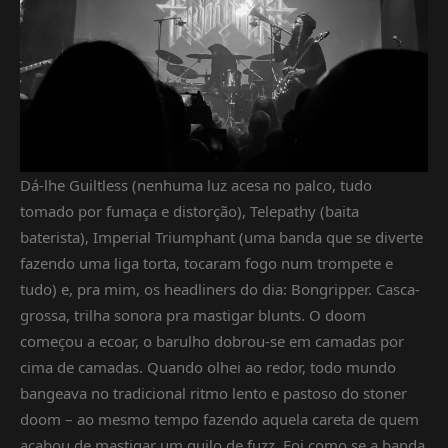
Dá-lhe Guiltless (nenhuma luz acesa no palco, tudo
tomado por fumaça e distorção), Telepathy (baita
baterista), Imperial Triumphant (uma banda que se diverte
fazendo uma liga torta, tocaram fogo num trompete e
tudo) e, pra mim, os headliners do dia: Bongripper. Casca-
grossa, trilha sonora pra mastigar blunts. O doom
começou a ecoar, o barulho dobrou-se em camadas por
cima de camadas. Quando olhei ao redor, todo mundo
bangeava no tradicional ritmo lento e pastoso do stoner
doom – ao mesmo tempo fazendo aquela careta de quem
acabou de mastigar um quilo de fuzz. Foi como se a banda