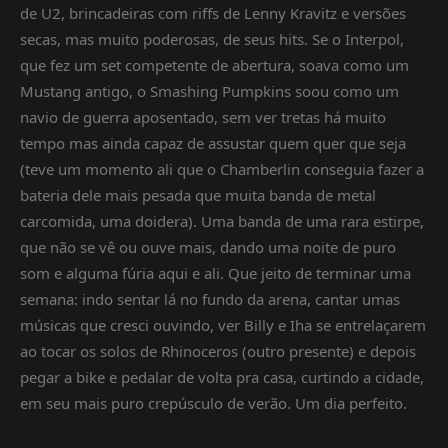
de U2, brincadeiras com riffs de Lenny Kravitz e versões
secas, mas muito poderosas, de seus hits. Se o Interpol,
que fez um set competente de abertura, soava como um
Mustang antigo, o Smashing Pumpkins soou como um
navio de guerra aposentado, sem ver tretas há muito
tempo mas ainda capaz de assustar quem quer que seja
(teve um momento ali que o Chamberlin conseguia fazer a
bateria dele mais pesada que muita banda de metal
carcomida, uma doidera). Uma banda de uma rara estirpe,
que não se vê ou ouve mais, dando uma noite de puro
som e alguma fúria aqui e ali. Que jeito de terminar uma
semana: indo sentar lá no fundo da arena, cantar umas
músicas que cresci ouvindo, ver Billy e Iha se entrelaçarem
ao tocar os solos de Rhinoceros (outro presente) e depois
pegar a bike e pedalar de volta pra casa, curtindo a cidade,
em seu mais puro crepúsculo de verão. Um dia perfeito.