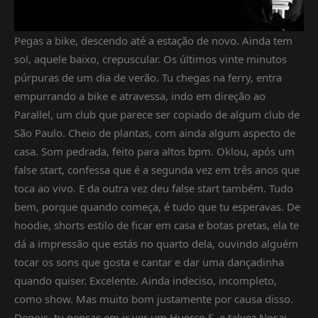
Pegas a bike, descendo até a estação de novo. Ainda tem
sol, aquele baixo, crepuscular. Os últimos vinte minutos
púrpuras de um dia de verão. Tu chegas na ferry, entra
empurrando a bike e atravessa, indo em direção ao
Parallel, um club que parece ser copiado de algum club de
São Paulo. Cheio de plantas, com ainda algum aspecto de
casa. Som pedrada, feito para altos bpm. Oklou, após um
false start, confessa que é a segunda vez em três anos que
toca ao vivo. E da outra vez deu false start também. Tudo
bem, porque quando começa, é tudo que tu esperavas. De
hoodie, shorts estilo de ficar em casa e botas pretas, ela te
dá a impressão que estás no quarto dela, ouvindo alguém
tocar os sons que gosta e cantar e dar uma dançadinha
quando quiser. Excelente. Ainda indeciso, incompleto,
como show. Mas muito bom justamente por causa disso.
Depois, tu pensas em ir ver um Huerco S. e talvez Nosaj