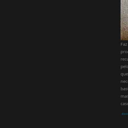
Faz
pro
rec
pel
que
nec
bas
mas
cas
doc