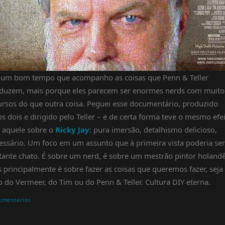
 um bom tempo que acompanho as coisas que Penn & Teller
duzem, mais porque eles parecem ser enormes nerds com muito
ursos do que outra coisa. Peguei esse documentário, produzido
os dois e dirigido pelo Teller – e de certa forma teve o mesmo efe
 aquele sobre o
Ricky Jay
: pura imersão, detalhismo delicioso,
essário. Um foco em um assunto que à primeira vista poderia ser
tante chato. É sobre um nerd, é sobre um mestrão pintor holandê
 principalmente é sobre fazer as coisas que queremos fazer, seja
o do Vermeer, do Tim ou do Penn & Teller. Cultura DIY eterna.
umentarios