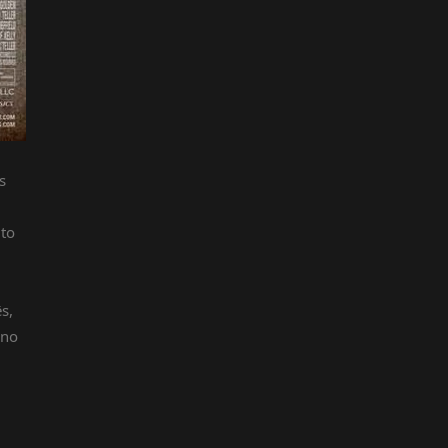
s
ito
s,
 no