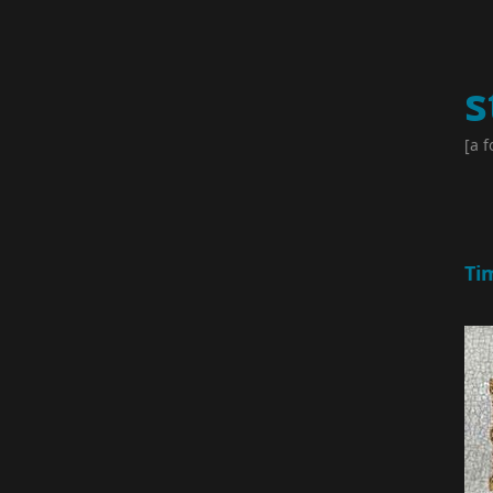
s
[a f
Ti