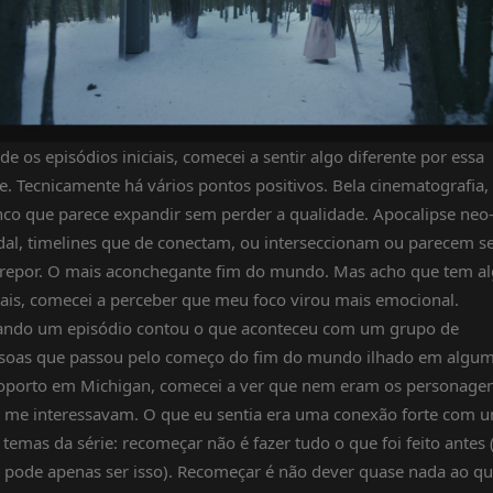
de os episódios iniciais, comecei a sentir algo diferente por essa
ie. Tecnicamente há vários pontos positivos. Bela cinematografia,
nco que parece expandir sem perder a qualidade. Apocalipse neo
dal, timelines que de conectam, ou interseccionam ou parecem s
repor. O mais aconchegante fim do mundo. Mas acho que tem a
ais, comecei a perceber que meu foco virou mais emocional.
ndo um episódio contou o que aconteceu com um grupo de
soas que passou pelo começo do fim do mundo ilhado em algu
oporto em Michigan, comecei a ver que nem eram os personage
 me interessavam. O que eu sentia era uma conexão forte com 
 temas da série: recomeçar não é fazer tudo o que foi feito antes 
 pode apenas ser isso). Recomeçar é não dever quase nada ao q