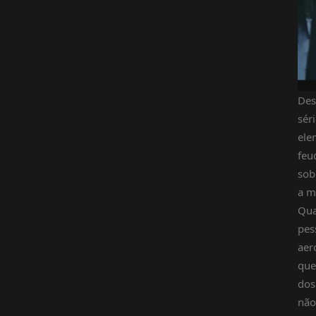
Des
sér
ele
feu
sob
a m
Qua
pes
aer
que
dos
não