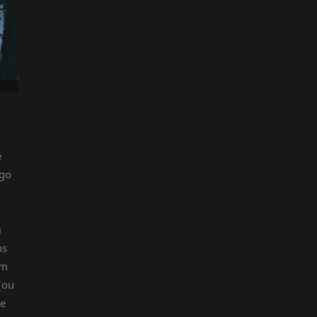
-
e
lgo
m
ns
um
(ou
ue