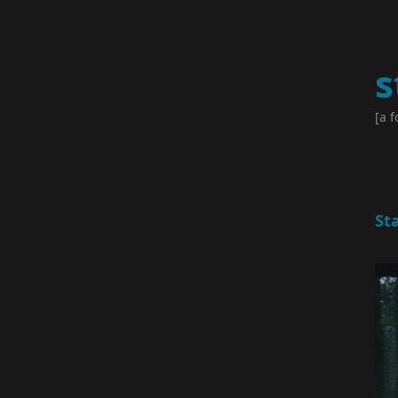
s
[a f
St