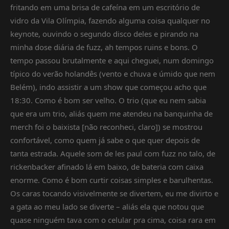
fritando em uma brisa de cafeína em um escritório de
vidro da Vila Olímpia, fazendo alguma coisa qualquer no
keynote, ouvindo o segundo disco deles e pirando na
minha dose diária de fuzz, ah tempos ruins e bons. O
tempo passou brutalmente e aqui cheguei, num domingo
típico do verão holandês (vento e chuva e úmido que nem
Belém), indo assistir a um show que começou acho que
18:30. Como é bom ser velho. O trio (que eu nem sabia
que era um trio, aliás quem me atendeu na banquinha de
merch foi o baixista [não reconheci, claro]) se mostrou
confortável, como quem já sabe o que quer depois de
tanta estrada. Aquele som de les paul com fuzz no talo, de
rickenbacker afinado lá em baixo, de bateria com caixa
enorme. Como é bom curtir coisas simples e barulhentas.
Os caras tocando visivelmente se divertem, eu me divirto e
a gata ao meu lado se diverte – aliás ela que notou que
quase ninguém tava com o celular pra cima, coisa rara em