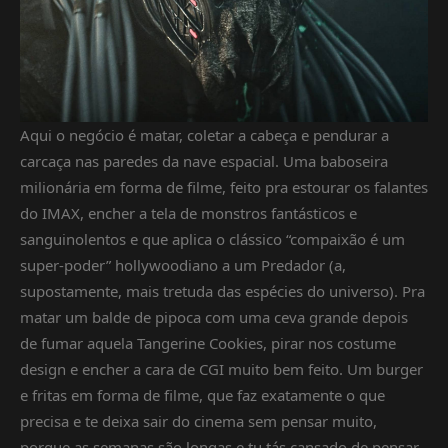
Aqui o negócio é matar, coletar a cabeça e pendurar a
carcaça nas paredes da nave espacial. Uma baboseira
milionária em forma de filme, feito pra estourar os falantes
do IMAX, encher a tela de monstros fantásticos e
sanguinolentos e que aplica o clássico “compaixão é um
super-poder” hollywoodiano a um Predador (a,
supostamente, mais tretuda das espécies do universo). Pra
matar um balde de pipoca com uma ceva grande depois
de fumar aquela Tangerine Cookies, pirar nos costume
design e encher a cara de CGI muito bem feito. Um burger
e fritas em forma de filme, que faz exatamente o que
precisa e te deixa sair do cinema sem pensar muito,
porque as semanas são longas e tu tás cansado de pensar