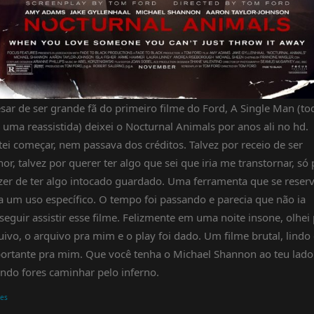
sar de ser grande fã do primeiro filme do Ford, A Single Man (to
 uma reassistida) deixei o Nocturnal Animals por anos ali no hd.
tei começar, nem passava dos créditos. Talvez por receio de ser
or, talvez por querer ter algo que sei que iria me transtornar, só 
zer de ter algo intocado guardado. Uma ferramenta que se reser
a um uso específico. O tempo foi passando e parecia que não ia
seguir assistir esse filme. Felizmente em uma noite insone, olhei
uivo, o arquivo pra mim e o play foi dado. Um filme brutal, lindo
ortante pra mim. Que você tenha o Michael Shannon ao teu lado
ndo fores caminhar pelo inferno.
mes