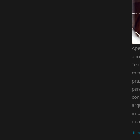
Ape
ano
Ten
men
pra
par
con
arq
imp
qua
fil