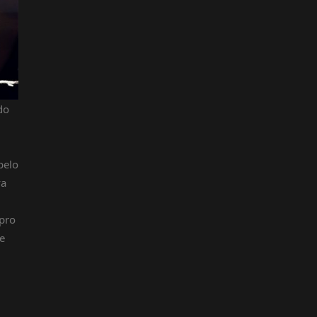
do
pelo
va
 pro
 e