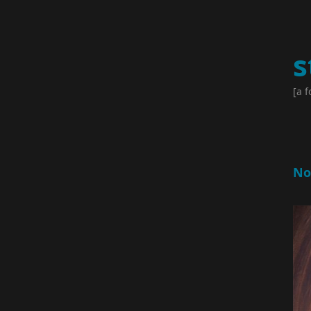
s
[a f
No