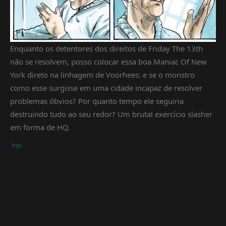
Enquanto os detentores dos direitos de Friday The 13th
não se resolvem, posso colocar essa boa Maniac Of New
York direto na linhagem de Voorhees: e se o monstro
como esse surgisse em uma cidade incapaz de resolver
problemas óbvios? Por quanto tempo ele seguiria
destruindo tudo ao seu redor? Um brutal exercício slasher
em forma de HQ.
hqs