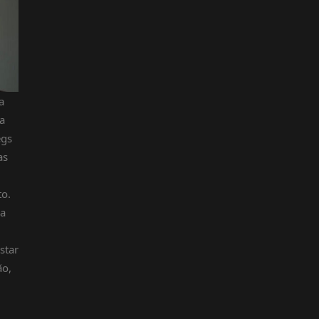
a
a
egs
as
to.
ra
m
star
ão,