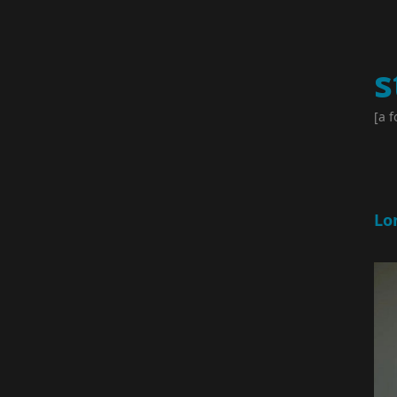
s
[a f
Lo