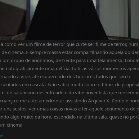
a como ver um filme de terror que curte ser filme de terror, num
a de cinema. É sempre massa estar compartilhando aquela doider
 um grupo de anônimos, de frente para uma tela imensa. Longl
inematograficamente uma delícia, tu ficas vários momentos apen
eciando a vibe, até esquecendo dos horrores todos que são te
esentados em cascata. Não sabia muito sobre o filme, de propósi
tei do satanismo desenfreado e da vibe noventista que me lemb
 criança e me auto amedrontar assistindo Arquivo X. Como é bo
ar uns sustos, ver umas coisas novas e ter aquele sentimento de e
endo algo muito da hora, escondido na última sala, quase no por
um cinema.
mes