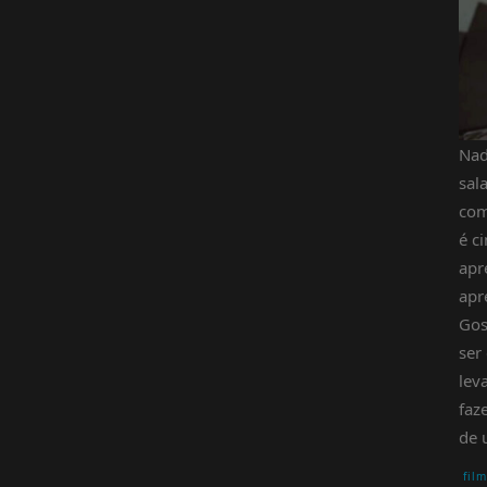
Nad
sal
com
é c
apr
apr
Gos
ser
lev
faz
de 
fil