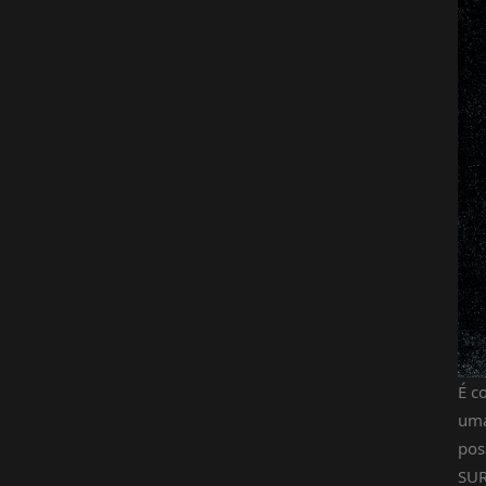
É c
uma
pos
SUR