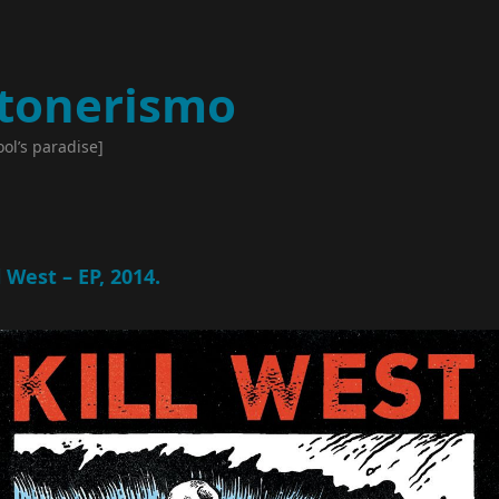
tonerismo
ool’s paradise]
l West – EP, 2014.