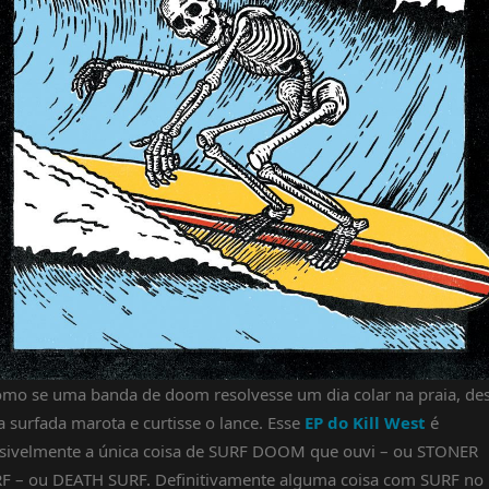
omo se uma banda de doom resolvesse um dia colar na praia, de
 surfada marota e curtisse o lance. Esse
EP do Kill West
é
sivelmente a única coisa de SURF DOOM que ouvi – ou STONER
F – ou DEATH SURF. Definitivamente alguma coisa com SURF no