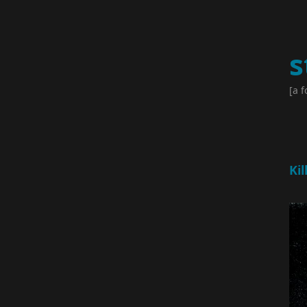
s
[a f
Kil