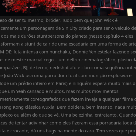
eso de ser tu mesmo, bróder. Tudo bem que John Wick é
icamente um personagem de Sin City criado para ser o veículo d
 dos mais durões stuntpersons do planeta (nesse capítulo 4 eles
nsformam a stunt de cair de uma escadaria em uma forma de arte
M DE: luta intensa com nunchaku, Donnie Yen estelar fazendo se
el de mestre marcial cego – um delírio cinematográfico, plastici
omparável, BJJ de terno, neckshot afu e claro: uma sequência inte
e João Wick usa uma porra dum fuzil com munição explosiva e
lode um prédio inteiro em Paris) e ninguém espera muito mais d
que um Yeah cansado e muitos, mas muitos movimentos
imetricamente coreografados que fazem inveja a qualquer filme 
 Hong Kong clássica wuxia. Bem doidera, bem intenso, nada mui
plexo ou além do que se vê. Uma belezinha, entretanto. Quando
ncas de tentar adivinhar como eles fizeram essa porradaria toda t
ita e crocante, dá uns bugs na mente do cara. Tem vezes que pra