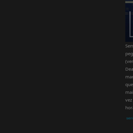
Sem
peg
(ve
Dea
mar
que
mai
vez
hor
ser