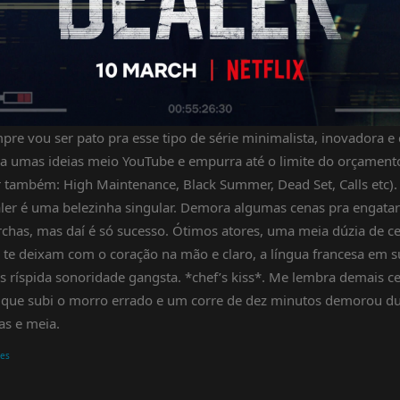
pre vou ser pato pra esse tipo de série minimalista, inovadora e
a umas ideias meio YouTube e empurra até o limite do orçament
r também: High Maintenance, Black Summer, Dead Set, Calls etc).
ler é uma belezinha singular. Demora algumas cenas pra engatar
chas, mas daí é só sucesso. Ótimos atores, uma meia dúzia de c
 te deixam com o coração na mão e claro, a língua francesa em s
s ríspida sonoridade gangsta. *chef’s kiss*. Me lembra demais ce
 que subi o morro errado e um corre de dez minutos demorou d
as e meia.
ies