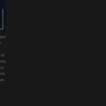
 que
o
 as
enas
ua
rta
uas