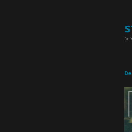
s
[a f
Dea