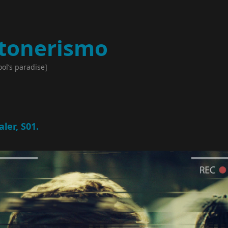
tonerismo
ool’s paradise]
ler, S01.