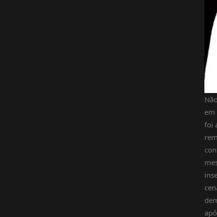
Não
em 
foi
rem
con
mes
ins
cen
dem
apó