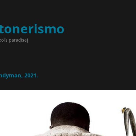
tonerismo
ool’s paradise]
ndyman, 2021.