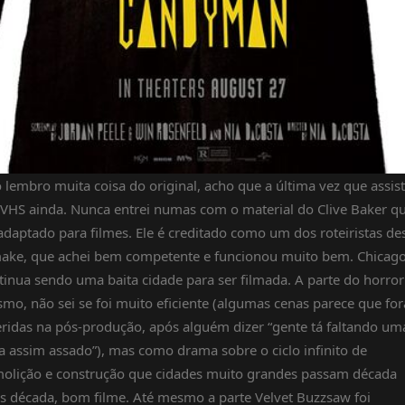
 lembro muita coisa do original, acho que a última vez que assisti
VHS ainda. Nunca entrei numas com o material do Clive Baker q
 adaptado para filmes. Ele é creditado como um dos roteiristas de
ake, que achei bem competente e funcionou muito bem. Chicag
tinua sendo uma baita cidade para ser filmada. A parte do horror
mo, não sei se foi muito eficiente (algumas cenas parece que fo
eridas na pós-produção, após alguém dizer “gente tá faltando um
a assim assado”), mas como drama sobre o ciclo infinito de
olição e construção que cidades muito grandes passam década
s década, bom filme. Até mesmo a parte Velvet Buzzsaw foi