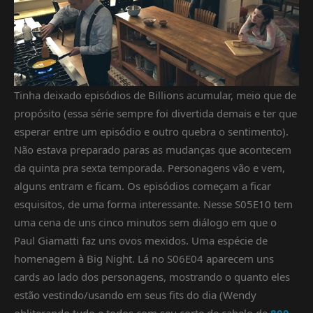
Tinha deixado episódios de Billions acumular, meio que de
propósito (essa série sempre foi divertida demais e ter que
esperar entre um episódio e outro quebra o sentimento).
Não estava preparado paras as mudanças que acontecem
da quinta pra sexta temporada. Personagens vão e vem,
alguns entram e ficam. Os episódios começam a ficar
esquisitos, de uma forma interessante. Nesse S05E10 tem
uma cena de uns cinco minutos sem diálogo em que o
Paul Giamatti faz uns ovos mexidos. Uma espécie de
homenagem à Big Night. Lá no S06E04 aparecem uns
cards ao lado dos personagens, mostrando o quanto eles
estão vestindo/usando em seus fits do dia (Wendy
obliterando tudo e todos com seu corte de cabelo de
800