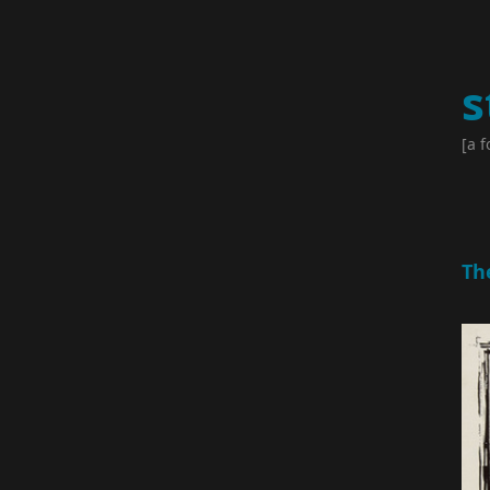
s
[a f
Th