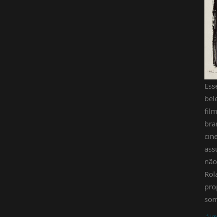
Ess
bel
fil
bra
cin
ass
não
Rol
pro
som
fil