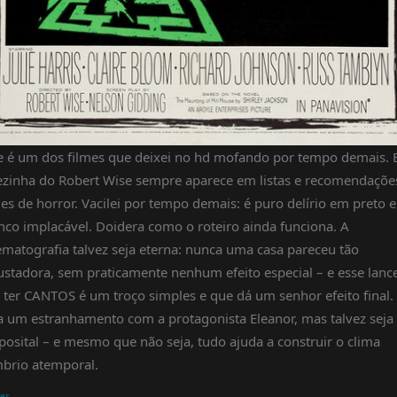
e é um dos filmes que deixei no hd mofando por tempo demais. 
ezinha do Robert Wise sempre aparece em listas e recomendaçõe
mes de horror. Vacilei por tempo demais: é puro delírio em preto e
nco implacável. Doidera como o roteiro ainda funciona. A
ematografia talvez seja eterna: nunca uma casa pareceu tão
ustadora, sem praticamente nenhum efeito especial – e esse lanc
 ter CANTOS é um troço simples e que dá um senhor efeito final.
a um estranhamento com a protagonista Eleanor, mas talvez seja
posital – e mesmo que não seja, tudo ajuda a construir o clima
brio atemporal.
mes