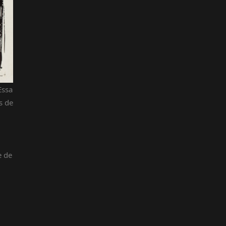
Essa
s de
e de