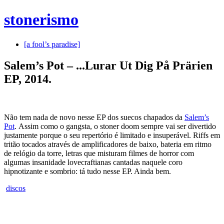
stonerismo
[a fool’s paradise]
Salem’s Pot – .​.​.​Lurar Ut Dig På Prärien
EP, 2014.
Não tem nada de novo nesse EP dos suecos chapados da
Salem’s
Pot
. Assim como o gangsta, o stoner doom sempre vai ser divertido
justamente porque o seu repertório é limitado e insuperável. Riffs em
tritão tocados através de amplificadores de baixo, bateria em ritmo
de relógio da torre, letras que misturam filmes de horror com
algumas insanidade lovecraftianas cantadas naquele coro
hipnotizante e sombrio: tá tudo nesse EP. Ainda bem.
discos