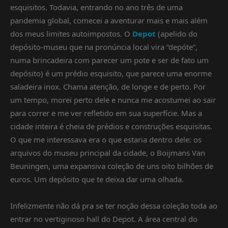
esquisitos. Todavia, entrando no ano três de uma
pandemia global, comecei a aventurar mais e mais além
dos meus limites autoimpostos. O
Depot
(apelido do
depósito-museu que na pronúncia local vira “depóte”,
numa brincadeira com parecer um pote e ser de fato um
depósito) é um prédio esquisito, que parece uma enorme
saladeira inox. Chama atenção, de longe e de perto. Por
um tempo, morei perto dele e nunca me acostumei ao sair
para correr e me ver refletido em sua superfície. Mas a
cidade inteira é cheia de prédios e construções esquisitas.
O que me interessava era o que estaria dentro dele: os
arquivos do museu principal da cidade, o Boijmans Van
Beuningen, uma expansiva coleção de uns oito bilhões de
euros. Um depósito que te deixa dar uma olhada.
Infelizmente não dá pra se ter noção dessa coleção toda ao
entrar no vertiginoso hall do Depot. A área central do