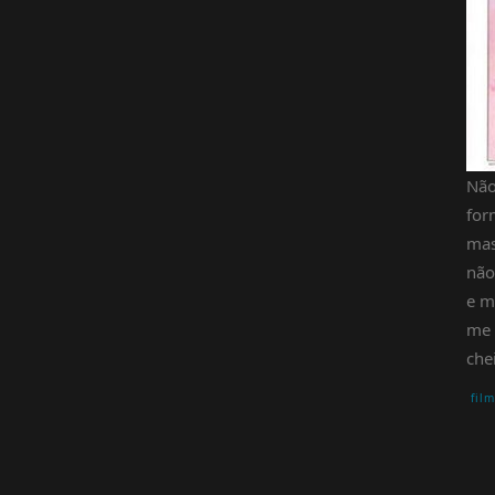
Não
for
mas
não
e m
me 
che
fil