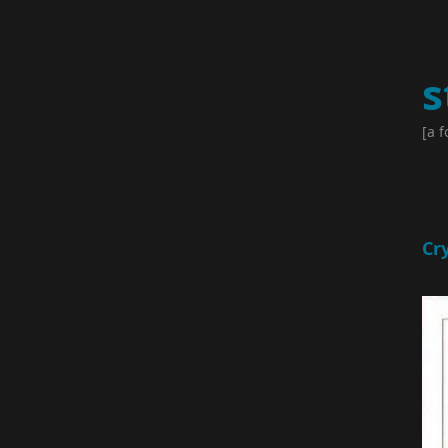
s
[a f
Cr