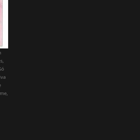
m
s,
Só
iva
e
ame,