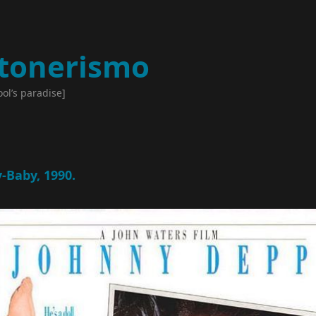
tonerismo
ool’s paradise]
y-Baby, 1990.