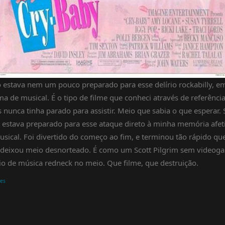
 estava nem um pouco preparado para esse delírio rockabilly, e
ma de musical. É o tipo de filme que conheci através de referência
 nunca tinha parado para assistir. Meio que sabia o que esperar. 
 estava preparado para esse ataque direto à minha memória afet
usical. Foi divertido do começo ao fim, e terminou tão rápido qu
deixou meio desnorteado. É como um Scott Pilgrim sem videog
io de música redneck no meio. Que filme, que destruição.
mes